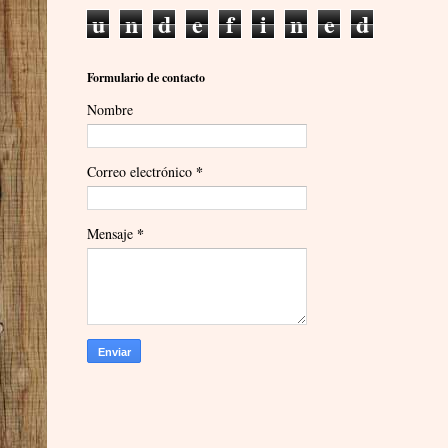
u
n
d
e
f
i
n
e
d
Formulario de contacto
Nombre
*
Correo electrónico
*
Mensaje