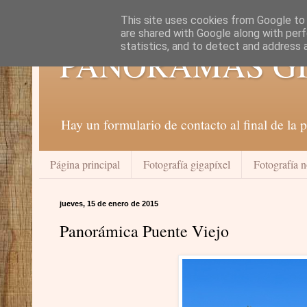
This site uses cookies from Google to d
are shared with Google along with perf
statistics, and to detect and address 
PANORAMAS GI
Hay un formulario de contacto al final de la
Página principal
Fotografía gigapíxel
Fotografía 
jueves, 15 de enero de 2015
Panorámica Puente Viejo