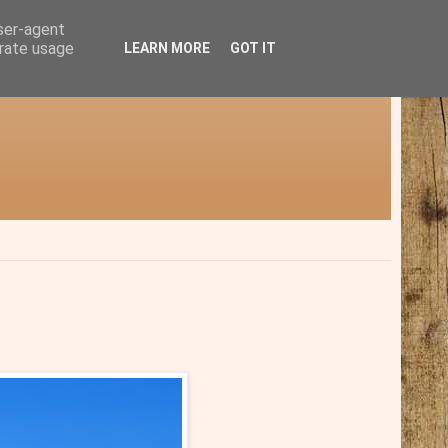
user-agent
erate usage
LEARN MORE
GOT IT