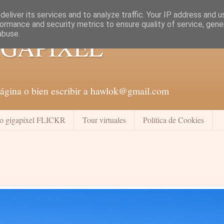
eliver its services and to analyze traffic. Your IP address and 
ormance and security metrics to ensure quality of service, gen
abuse.
GAPÍXEL
 página o bien escribir a hawlok@gmail.com
no gigapíxel FLICKR
Tour virtuales
Política de Cookies