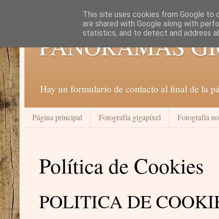
This site uses cookies from Google to de
are shared with Google along with perfo
statistics, and to detect and address a
PANORAMAS GI
Hay un formulario de contacto al final de la 
Página principal
Fotografía gigapíxel
Fotografía n
Política de Cookies
POLITICA DE COOKI