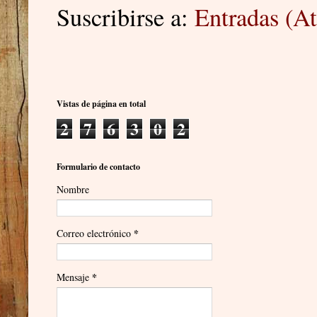
Suscribirse a:
Entradas (A
Vistas de página en total
2
7
6
3
0
2
Formulario de contacto
Nombre
*
Correo electrónico
*
Mensaje